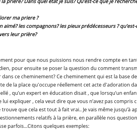
ni la prière? Dans quel état je suis? Qu’est-ce que je recherch
iorer ma priere ?
n aimé? les compagnons? les pieux prédécesseurs ? qu’est-c
vers leur prière?
lement pour que nous puissions nous rendre compte en tant
idien, pour ensuite se poser la question du comment trans
er dans ce cheminement? Ce cheminement qui est la base de 
 de la place qu'occupe réellement cet acte d'adoration da
ellé , qu’un expert en éducation disait , que lorsqu’un enfa
ui expliquer , cela veut dire que vous n’avez pas compris ce 
e trouve que cela est tout à fait vrai.. Je vais même jusqu’à
estionnements relatifs à la prière, en parallèle nos questi
sse parfois...Citons quelques exemples: